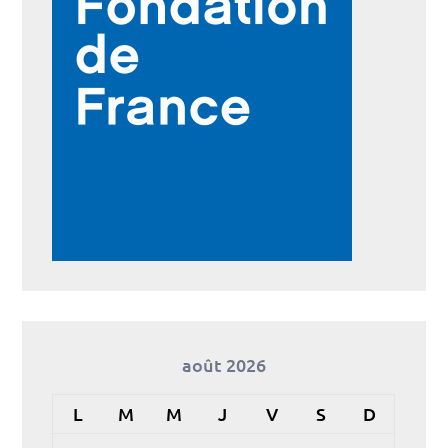
août 2026
L
M
M
J
V
S
D