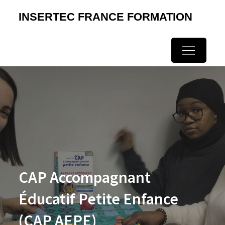
Skip
INSERTEC FRANCE FORMATION
to
content
CAP Accompagnant
Éducatif Petite Enfance
(CAP AEPE)